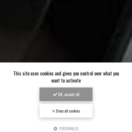
This site uses cookies and gives you control over what you
want to activate
Une flotte de 20 véhicules de prêt sont à votre
disposition pendant
la durée de réparation
de
OK, accept all
votre automobile dans la limite de nos stocks
disponibles
Deny all cookies
PERSONALIZE