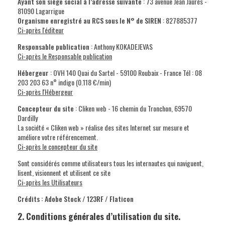
Ayant son siège social à l’adresse suivante
: 73 avenue Jean Jaurès -
81090 Lagarrigue
Organisme enregistré au RCS sous le N° de SIREN
: 827885377
Ci-après l'éditeur
Responsable publication
: Anthony KOKADEJEVAS
Ci-après le Responsable publication
Hébergeur
: OVH 140 Quai du Sartel - 59100 Roubaix - France Tél : 08
203 203 63 n° indigo (0.118 €/min)
Ci-après l'Hébergeur
Concepteur du site
: Cliken web - 16 chemin du Tronchon, 69570
Dardilly
La société « Cliken web » réalise des sites Internet sur mesure et
améliore votre référencement.
Ci-après le concepteur du site
Sont considérés comme utilisateurs tous les internautes qui naviguent,
lisent, visionnent et utilisent ce site
Ci-après les Utilisateurs
Crédits : Adobe Stock / 123RF / Flaticon
2. Conditions générales d’utilisation du site.